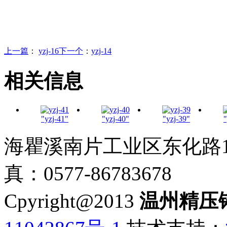
上一篇
：
yzj-16
下一个
：
yzj-14
相关信息
"yzj-41"
"yzj-40"
"yzj-39"
"
海瞿溪南片工业区东化路18号 
真：0577-86783678
Cpyright@2013
温州精压