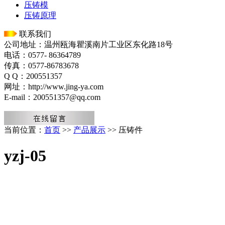
压铸模
压铸原理
联系我们
公司地址：温州瓯海瞿溪南片工业区东化路18号
电话：0577- 86364789
传真：0577-86783678
Q Q：200551357
网址：http://www.jing-ya.com
E-mail：200551357@qq.com
当前位置：
首页
>>
产品展示
>>
压铸件
yzj-05