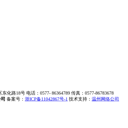
号 电话：0577- 86364789 传真：0577-86783678
公司
备案号：
浙ICP备11042867号-1
技术支持：
温州网络公司