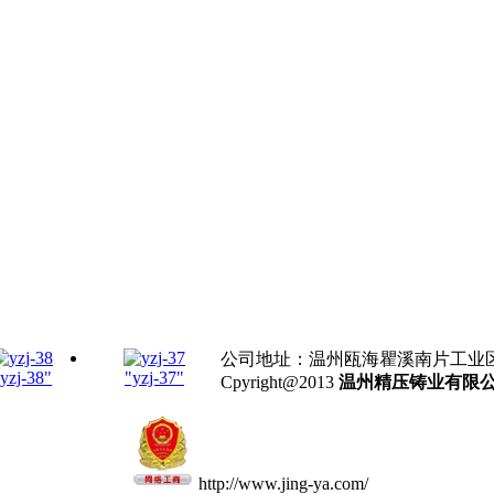
公司地址：温州瓯海瞿溪南片工业区东化路18
yzj-38"
"yzj-37"
Cpyright@2013
温州精压铸业有限
http://www.jing-ya.com/